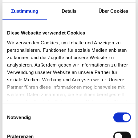
genehmigungspflichtig bzw.
unklar geregelt)
Zustimmung
Details
Über Cookies
In mehreren Bundesländern besteht weiterhin keine
explizite oder umfassende Genehmigungsfreiheit für
Diese Webseite verwendet Cookies
Ladeinfrastruktur.
Wir verwenden Cookies, um Inhalte und Anzeigen zu
Dies betrifft insbesondere:
personalisieren, Funktionen für soziale Medien anbieten
Thüringen
zu können und die Zugriffe auf unsere Website zu
Sachsen
analysieren. Außerdem geben wir Informationen zu Ihrer
Brandenburg
Verwendung unserer Website an unsere Partner für
Mecklenburg-Vorpommern
soziale Medien, Werbung und Analysen weiter. Unsere
Übergreifende Besonderheiten
Partner führen diese Informationen möglicherweise mit
weiteren Daten zusammen, die Sie ihnen bereitgestellt
und Einschränkungen
haben oder die sie im Rahmen Ihrer Nutzung der Dienste
Unabhängig von der formalen Genehmigungsfreiheit
gesammelt haben.
Einwilligungsauswahl
bestehen weiterhin strukturelle Einschränkungen:
Notwendig
„Infektion“ durch Gesamtvorhaben
Eine Genehmigungspflicht des Gesamtprojekts
Präferenzen