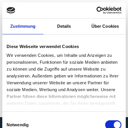
Zustimmung
Details
Über Cookies
PRESSEBERICHT
Diese Webseite verwendet Cookies
Neuer Verband: charGER
Wir verwenden Cookies, um Inhalte und Anzeigen zu
e.V. will Ausbau der
personalisieren, Funktionen für soziale Medien anbieten
zu können und die Zugriffe auf unsere Website zu
Ladeinfrastruktur
analysieren. Außerdem geben wir Informationen zu Ihrer
anschieben
Verwendung unserer Website an unsere Partner für
soziale Medien, Werbung und Analysen weiter. Unsere
Partner führen diese Informationen möglicherweise mit
weiteren Daten zusammen, die Sie ihnen bereitgestellt
haben oder die sie im Rahmen Ihrer Nutzung der Dienste
gesammelt haben.
Einwilligungsauswahl
Notwendig